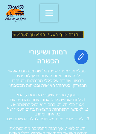
חזרה לדף ראשי- המועדון הקהילתי
רמות ושיעורי
הכשרה
טבלאות רמות השייט/ גלישה מטרתם לאפשר
לכל אחד ואחת להינות מפעילות ימית
בדגש שמירה על כללי התנהלות ובטיחות
המועדון, בטיחותו האישית ובטיחות הסביבתו.
בנוסף, מטרת שיעורי ההסמכה, הם:
1. לתת אופציה לכל אחד ואחת להרחיב את
מגוון כלי השייט בהם הוא יכול להשתמש .
2. לאפשר התפתחות מקצועית בתום העניין של
כל אחד ואחת.
3. ליצור שפה ימית משותפת לכלל המשתתפים.
חשוב לציין, אין רמות ההסמכה מחייבות את
הימיה לאפשר תמיד את השימוש בכלי השייט.