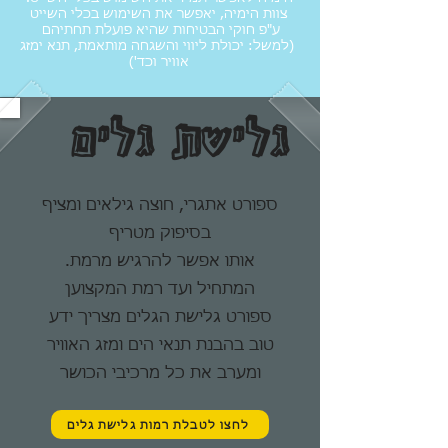
צוות הימיה, יאפשר את השימוש בכלי השייט
ע"פ חוקי הבטיחות שהיא פועלת תחתיהם
(למשל: יכולת ליווי והשגחה מותאמת, תנא ימזג
אוויר וכד')
גלישת גלים
ספורט אתגרי, חוצה גילאים ומציף
בסיפוק מטריף
.אותו אפשר להרגיש מרמת
המתחיל ועד רמת המקצוען
ספורט גלישת הגלים מצריך ידע
טוב בהבנת תנאי הים ומזג האוויר
ומערב את כל מרכיבי הכושר
לחצו לטבלת רמות גלישת גלים